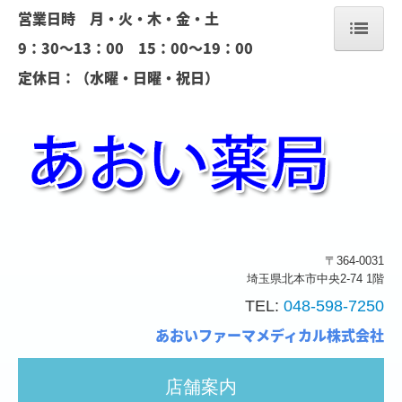
営業日時 月・火・木・金・土
9：30～13：00 15：00～19：00
定休日：（水曜・日曜・祝日）
ホーム
当薬局について
会社案内
店舗案内
処方箋の受付
〒364-0031
ジェネリック薬
埼玉県北本市中央2-74 1階
TEL:
048-598-7250
当薬局の取り組み
あおい
ファーマメディカル株式会
社
求人情報
店舗案内