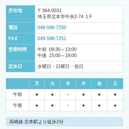
所在地
〒364-0031
埼玉県北本市中央2-74 １F
電話
048-598-7250
FAX
048-598-7251
営業時間
午前 09:30～13:00
午後 15:00～19:00
定休日
水曜日・日曜日・祝日
月
火
水
木
金
土
午前
●
●
－
●
●
●
午後
●
●
－
●
●
●
高崎線 北本駅より徒歩2分