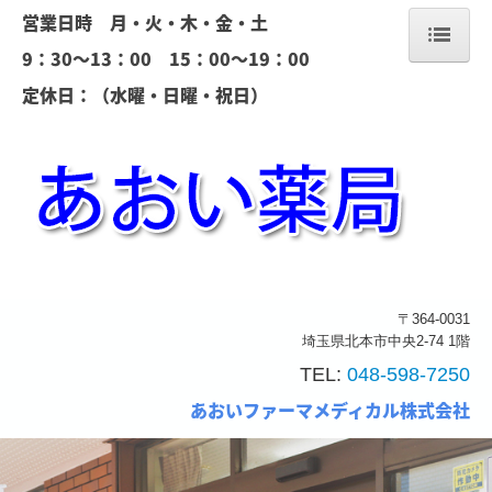
営業日時 月・火・木・金・土
9：30～13：00 15：00～19：00
定休日：（水曜・日曜・祝日）
ホーム
当薬局について
会社案内
店舗案内
処方箋の受付
〒364-0031
ジェネリック薬
埼玉県北本市中央2-74 1階
TEL:
048-598-7250
当薬局の取り組み
あおい
ファーマメディカル株式会
社
求人情報